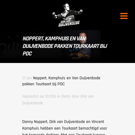
NOPPERT, KAMPHUIS EN VAN
DUIJVENBODE PAKKEN TOURKAART BIJ
PDC
21 jan
Noppert, Kamphuis en Van Duijvenbode
pakken Tourkaart bij PDC
Geplaatst op 10:33h
in
Darts
door
Dirk van
Duijvenbode
Danny Noppert, Dirk van Duijvenbode en Vincent
Kamphuis hebben een Tourkaart bemachtigd voor
het komende dartjaar. Met een Tourkaart kunnen