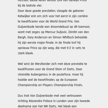
Hasselt. Beide keren verloor Dirk van Gerwyn Price
bij de laatste vier.
Door deze goede prestaties slaagde de geboren
Katwijker erin om zich voor het eerst in zijn carrière
te kwalificeren voor de World Grand Prix. Van
Duijvenbode kende een droomdebuut op dit toernooi,
want met zeges op Mensur Suljovic, Dimitri van den
Bergh, Gary Anderson en Simon Whitlock behaalde
hij zijn eerste major-finale. In de finale trof hij
opnieuw Price op zijn weg, die met 5-2 in sets te
sterk bleek.
Wel wist de Westlander zich met deze prestatie te
kwalificeren voor de Grand Slam of Darts. Daar
strandde Aubergenius in de poulefase, maar hij
haalde wel de kwartfinales op de European
Championship en Players Championship Finals.
Dus trok Van Duijvenbode met veel vertrouwen
richting Alexandra Palace in Londen voor zijn tweede
deelname aan het WK Darts. Het bleek een