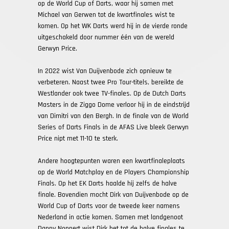
op de World Cup of Darts, waar hij samen met
Michael van Gerwen tot de kwartfinales wist te
komen. Op het WK Darts werd hij in de vierde ronde
uitgeschakeld door nummer één van de wereld
Gerwyn Price.
In 2022 wist Van Duijvenbode zich opnieuw te
verbeteren. Naast twee Pro Tour-titels, bereikte de
Westlander ook twee TV-finales. Op de Dutch Darts
Masters in de Ziggo Dome verloor hij in de eindstrijd
van Dimitri van den Bergh. In de finale van de World
Series of Darts Finals in de AFAS Live bleek Gerwyn
Price nipt met 11-10 te sterk.
Andere hoogtepunten waren een kwartfinaleplaats
op de World Matchplay en de Players Championship
Finals. Op het EK Darts haalde hij zelfs de halve
finale. Bovendien mocht Dirk van Duijvenbode op de
World Cup of Darts voor de tweede keer namens
Nederland in actie komen. Samen met landgenoot
Danny Noppert wist Dirk het tot de halve finales te