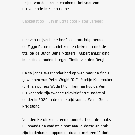
27 jun
Van den Bergh voorkomt titel voor Van
Duijvenbode in Ziggo Dome
Geplaatst op 11:51h
in
Darts
door
Pieter Verbeek
Dirk van Duijvenbode heeft een prachtig toernooi in
de Ziggo Dome net niet kunnen bekronen met de
titel op de Dutch Darts Masters. ‘Aubergenius’ ging
in de finale onderuit tegen Dimitri van den Bergh.
De 29-jarige Westlander had op weg naar de finale
gewonnen van Peter Wright (6-3), Martijn Kleermaker
(6-4) en James Wade (7-6). Hiermee haalde Van
Duijvenbode zijn tweede televisiefinale, nadat hij
eerder in 2020 in de eindstrijd van de World Grand
Prix stond.
Van den Bergh kende een droomstart aan de finale.
Hij opende de wedstrijd met een 14-darter en brak
zijn Nederlandse opponent daarna met een 13-darter.