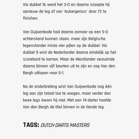
Via dubbel 16 werd het 3-0 en daarna snoepte hij
opnieuw de leg af van ‘Aubergenius’ door 72 te
finishen.
Van Duijvenbode had daarna zomaar op een 5-0
achterstand kunnen staan, maar zijn Belgische
tegenstander miste vier pijlen op de dubbel. Via
dubbel 9 wist de Nederlander daarna eindelijk op het
scorebord te komen. Maar de Westlander verzuimde
daarna binnen vijf beurten uit te zijn en zag Van den
Bergh uitlopen naar 6-1.
Na de onderbreking wist Van Duijvenbode nog één
leg aan zijn totaal toe te voegen, maar verder dan
twee legs kwam hij niet. Met een 14-darter haalde
Van den Bergh de titel binnen in de tiende leg.
TAGS:
DUTCH DARTS MASTERS