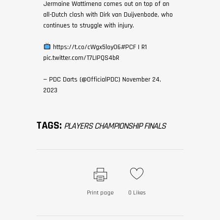
Jermaine Wattimena comes out on top of an
all-Dutch clash with Dirk van Duijvenbode, who
continues to struggle with injury.
https://t.co/cWgx5loy06
#PCF
| R1
pic.twitter.com/T7LIPQS4bR
— PDC Darts (@OfficialPDC)
November 24,
2023
TAGS:
PLAYERS CHAMPIONSHIP FINALS
Print page
0
Likes