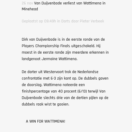
26 nov
Van Duijvenbode verliest van Wattimena in
Minehead
Geplaatst op 09:49h
in
Darts
door
Pieter Verbeek
Dirk van Duijvenbode is in de eerste ronde van de
Players Championship Finals uitgeschakeld. Hij
moest in de eerste ronde zijn meerdere erkennen in
landgenoot Jermaine Wattimena.
De darter uit Westervoort trok de Nederlandse
confrontatie met 6-3 zijn kant op. De dubbels gaven
de doorslag. Wattimena noteerde een
finishpercentage van 40 procent (6/13) terwijl Van
Duijvenbode slechts drie van de dertien pijlen op de
dubbels raak wist te gooien.
A WIN FOR WATTIMENA!